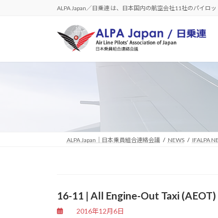
コ
ナ
ALPA Japan／日乗連 は、日本国内の航空会社11社のパイ
ン
ビ
テ
ゲ
ン
ー
ツ
シ
へ
ョ
ス
ン
キ
に
ッ
移
プ
動
ALPA Japan｜日本乗員組合連絡会議
NEWS
IFALPA N
16-11 | All Engine-Out Taxi (AEOT)
2016年12月6日