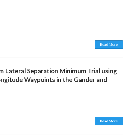
Read More
m Lateral Separation Minimum Trial using
ongitude Waypoints in the Gander and
Read More