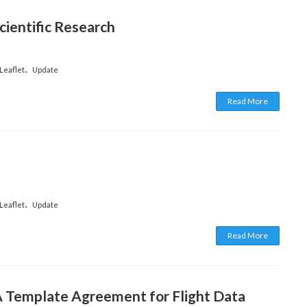
cientific Research
 Leaflet
、
Update
Read More
 Leaflet
、
Update
Read More
Template Agreement for Flight Data