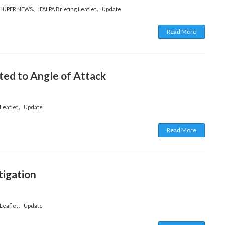
HUPER NEWS
、
IFALPA Briefing Leaflet
、
Update
Read More
ted to Angle of Attack
 Leaflet
、
Update
Read More
tigation
 Leaflet
、
Update