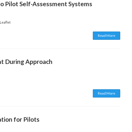
to Pilot Self-Assessment Systems
 Leaflet
Read More
t During Approach
Read More
ion for Pilots