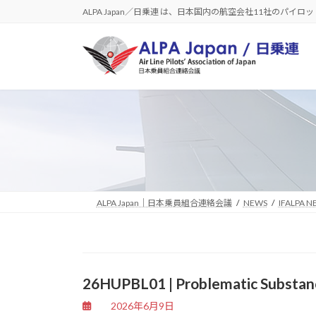
コ
ナ
ALPA Japan／日乗連 は、日本国内の航空会社11社のパイ
ン
ビ
テ
ゲ
ン
ー
ツ
シ
へ
ョ
ス
ン
キ
に
ッ
移
プ
動
ALPA Japan｜日本乗員組合連絡会議
NEWS
IFALPA N
26HUPBL01 | Problematic Substan
2026年6月9日