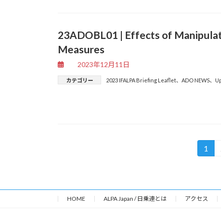
23ADOBL01 | Effects of Manipulate
Measures
2023年12月11日
カテゴリー
2023 IFALPA Briefing Leaflet
、
ADO NEWS
、
U
投
1
固
稿
定
ペ
の
ー
ペ
ジ
HOME
ALPA Japan / 日乗連とは
アクセス
ー
ジ