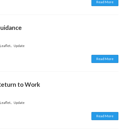
Read More
uidance
 Leaflet
、
Update
Read More
Return to Work
 Leaflet
、
Update
Read More