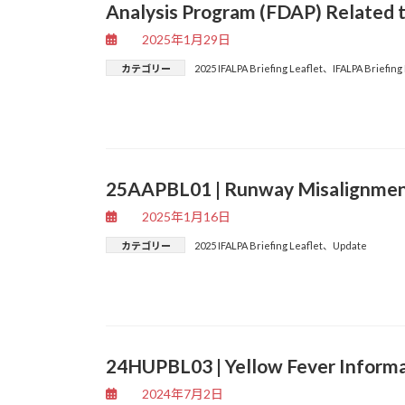
Analysis Program (FDAP) Related 
2025年1月29日
カテゴリー
2025 IFALPA Briefing Leaflet
、
IFALPA Briefing
25AAPBL01 | Runway Misalignmen
2025年1月16日
カテゴリー
2025 IFALPA Briefing Leaflet
、
Update
24HUPBL03 | Yellow Fever Informat
2024年7月2日