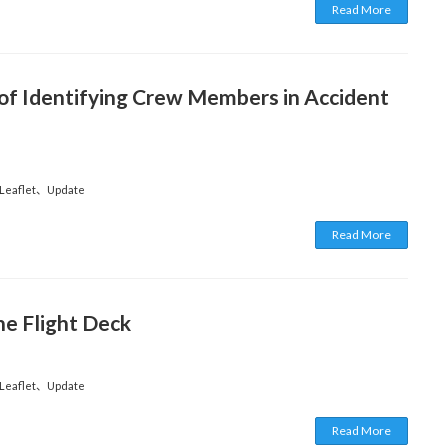
Read More
of Identifying Crew Members in Accident
 Leaflet
、
Update
Read More
he Flight Deck
 Leaflet
、
Update
Read More