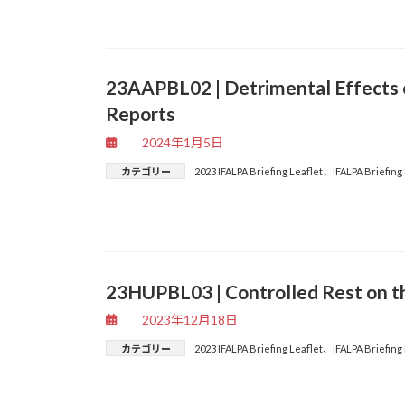
23AAPBL02 | Detrimental Effects 
Reports
2024年1月5日
カテゴリー
2023 IFALPA Briefing Leaflet
、
IFALPA Briefing
23HUPBL03 | Controlled Rest on t
2023年12月18日
カテゴリー
2023 IFALPA Briefing Leaflet
、
IFALPA Briefing