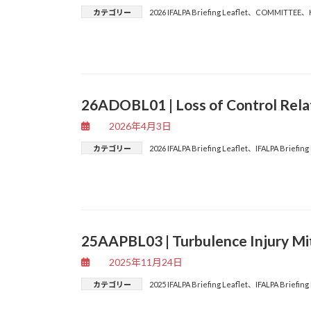
カテゴリー
2026 IFALPA Briefing Leaflet
、
COMMITTEE
、
26ADOBL01 | Loss of Control Rela
2026年4月3日
カテゴリー
2026 IFALPA Briefing Leaflet
、
IFALPA Briefing
25AAPBL03 | Turbulence Injury Mi
2025年11月24日
カテゴリー
2025 IFALPA Briefing Leaflet
、
IFALPA Briefing