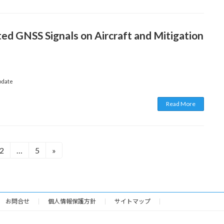
d GNSS Signals on Aircraft and Mitigation
pdate
Read More
2
…
5
»
固
固
定
定
ペ
ペ
ー
ー
ジ
ジ
お問合せ
個人情報保護方針
サイトマップ