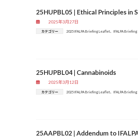
25HUPBL05 | Ethical Principles in S
2025年3月27日
カテゴリー
2025 IFALPA Briefing Leaflet
、
IFALPA Briefing
25HUPBL04 | Cannabinoids
2025年3月12日
カテゴリー
2025 IFALPA Briefing Leaflet
、
IFALPA Briefing
25AAPBL02 | Addendum to IFALPA 