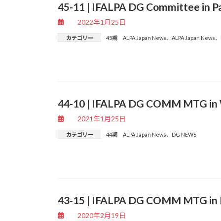
45-11 | IFALPA DG Committee in
2022年1月25日
カテゴリー
45期 ALPA Japan News
、
ALPA Japan News
、
44-10 | IFALPA DG COMM MTG 
2021年1月25日
カテゴリー
44期 ALPA Japan News
、
DG NEWS
43-15 | IFALPA DG COMM MTG i
2020年2月19日