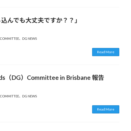
ー、持ち込んでも大丈夫ですか？？」
COMMITTEE
、
DG NEWS
Read More
oods（DG）Committee in Brisbane 報告
COMMITTEE
、
DG NEWS
Read More