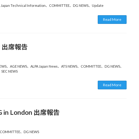
 Japan Technical Information
、
COMMITTEE
、
DG NEWS
、
Update
Read More
総会 出席報告
EWS
、
AGE NEWS
、
ALPA Japan News
、
ATS NEWS
、
COMMITTEE
、
DG NEWS
、
、
SEC NEWS
Read More
G in London 出席報告
COMMITTEE
、
DG NEWS