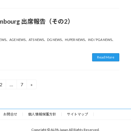
Luxembourg 出席報告（その2）
EWS
、
AGE NEWS
、
ATS NEWS
、
DG NEWS
、
HUPER NEWS
、
IND / PGA NEWS
、
Read More
2
…
7
»
固
固
定
定
ペ
ペ
ー
ー
ジ
ジ
お問合せ
個人情報保護方針
サイトマップ
Copyright © ALPA Japan All Rights Reserved.