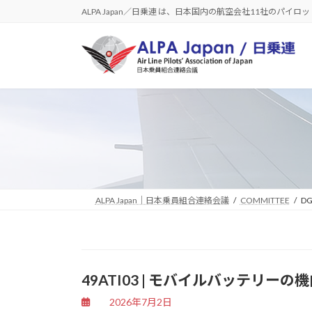
コ
ナ
ALPA Japan／日乗連 は、日本国内の航空会社11社のパイ
ン
ビ
テ
ゲ
ン
ー
ツ
シ
へ
ョ
ス
ン
キ
に
ッ
移
プ
動
ALPA Japan｜日本乗員組合連絡会議
COMMITTEE
DG
49ATI03 | モバイルバッテ
2026年7月2日