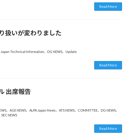
Read More
の取り扱いが変わりました
 Japan Technical Information
、
DG NEWS
、
Update
Read More
ソウル 出席報告
EWS
、
AGE NEWS
、
ALPA Japan News
、
ATS NEWS
、
COMMITTEE
、
DG NEWS
、
、
SEC NEWS
Read More