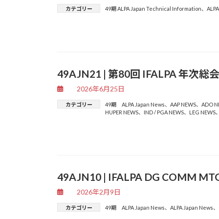
カテゴリー
49期 ALPA Japan Technical Information
、
ALPA
49AJN21 | 第80回 IFALPA 年次
2026年6月25日
カテゴリー
49期 ALPA Japan News
、
AAP NEWS
、
ADO N
HUPER NEWS
、
IND / PGA NEWS
、
LEG NEWS
49AJN10 | IFALPA DG COMM MT
2026年2月9日
カテゴリー
49期 ALPA Japan News
、
ALPA Japan News
、