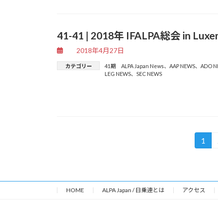
41-41 | 2018年 IFALPA総会 in 
2018年4月27日
カテゴリー
41期 ALPA Japan News
、
AAP NEWS
、
ADO N
LEG NEWS
、
SEC NEWS
投
1
固
稿
定
ペ
の
ー
ペ
ジ
HOME
ALPA Japan / 日乗連とは
アクセス
ー
ジ