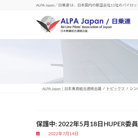
コ
ナ
ALPA Japan／日乗連 は、日本国内の航空会社11社のパイ
ン
ビ
テ
ゲ
ン
ー
ツ
シ
へ
ョ
ス
ン
キ
に
ッ
移
プ
動
ALPA Japan｜日本乗員組合連絡会議
トピックス
シン
保護中: 2022年5月18日HUPE
2022年7月14日