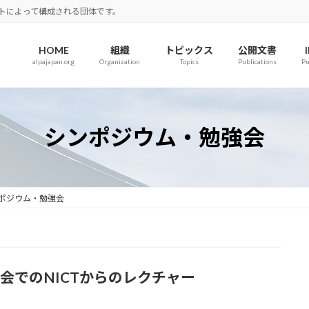
ロットによって構成される団体です。
HOME
組織
トピックス
公開文書
alpajapan.org
Organization
Topics
Publications
Pu
シンポジウム・勉強会
ポジウム・勉強会
R委員会でのNICTからのレクチャー