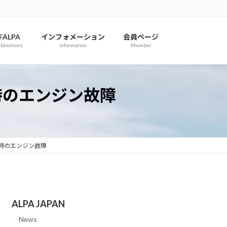
IFALPA
インフォメーション
会員ページ
blications
Information
Member
ス離陸時のエンジン故障
ガス離陸時のエンジン故障
ALPA JAPAN
News