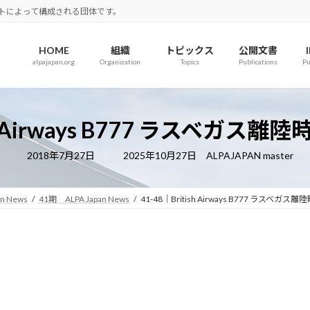
ロットによって構成される団体です。
HOME
組織
トピックス
公開文書
alpajapan.org
Organization
Topics
Publications
Pu
ish Airways B777 ラスベガ
最
2018年7月27日
2025年10月27日
ALPAJAPAN master
終
更
新
日
an News
41期 ALPA Japan News
41-48｜British Airways B777 ラスベ
時
: