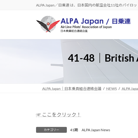
コ
ナ
ALPA Japan／日乗連 は、日本国内の航空会社11社のパイ
ン
ビ
テ
ゲ
ン
ー
ツ
シ
へ
ョ
ス
ン
41-48｜Brit
キ
に
ッ
移
プ
動
ALPA Japan｜日本乗員組合連絡会議
NEWS
ALPA Jap
☞ ここをクリック！
41期 ALPA Japan News
カテゴリー