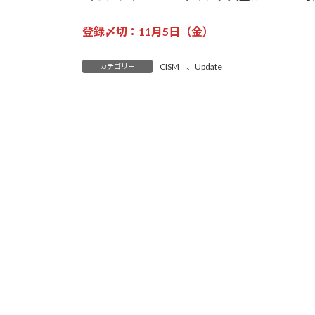
登録〆切
：11月5日（金）
CISM
、
Update
カテゴリー