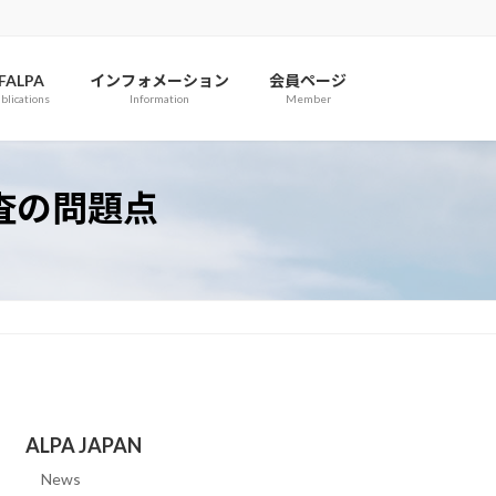
IFALPA
インフォメーション
会員ページ
blications
Information
Member
調査の問題点
ALPA JAPAN
News