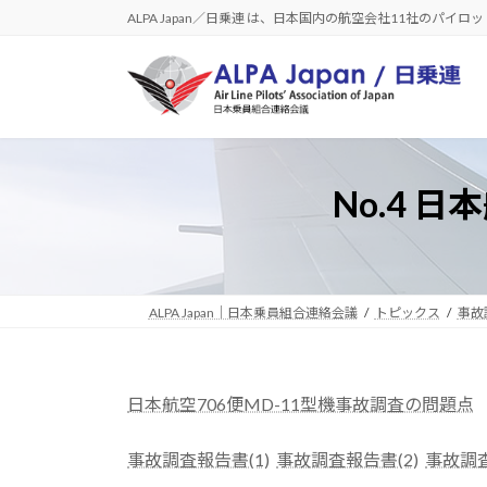
コ
ナ
ALPA Japan／日乗連 は、日本国内の航空会社11社のパイ
ン
ビ
テ
ゲ
ン
ー
ツ
シ
へ
ョ
ス
ン
No.4 
キ
に
ッ
移
プ
動
ALPA Japan｜日本乗員組合連絡会議
トピックス
事故
日本航空706便MD-11型機事故調査の問題点
事故調査報告書(1)
事故調査報告書(2)
事故調査