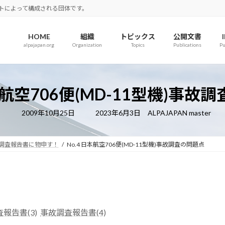
ロットによって構成される団体です。
HOME
組織
トピックス
公開文書
alpajapan.org
Organization
Topics
Publications
Pu
日本航空706便(MD-11型機)事故
最
2009年10月25日
2023年6月3日
ALPAJAPAN master
終
更
新
日
調査報告書に物申す！
No.4 日本航空706便(MD-11型機)事故調査の問題点
時
:
報告書(3)
事故調査報告書(4)