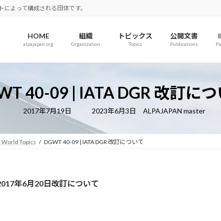
ロットによって構成される団体です。
HOME
組織
トピックス
公開文書
alpajapan.org
Organization
Topics
Publications
Pu
WT 40-09 | IATA DGR 改訂に
最
2017年7月19日
2023年6月3日
ALPAJAPAN master
終
更
新
日
 World Topics
DGWT 40-09 | IATA DGR 改訂について
時
:
ons)の2017年6月20日改訂について