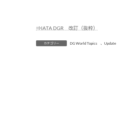
⇒IATA DGR 改訂（抜粋）
DG World Topics
、
Update
カテゴリー