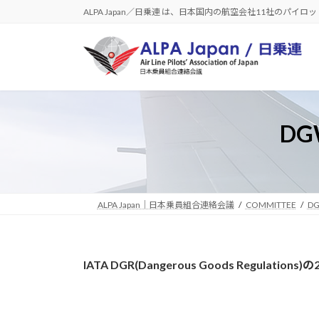
コ
ナ
ALPA Japan／日乗連 は、日本国内の航空会社11社のパイ
ン
ビ
テ
ゲ
ン
ー
ツ
シ
へ
ョ
ス
ン
DG
キ
に
ッ
移
プ
動
ALPA Japan｜日本乗員組合連絡会議
COMMITTEE
DG
IATA DGR(Dangerous Goods Regulati