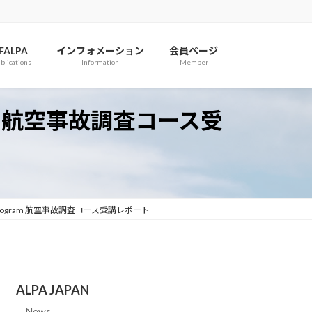
IFALPA
インフォメーション
会員ページ
blications
Information
Member
Program 航空事故調査コース受
ecurity Program 航空事故調査コース受講レポート
ALPA JAPAN
News