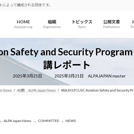
ロットによって構成される団体です。
HOME
組織
トピックス
公開文書
alpajapan.org
Organization
Topics
Publications
Pu
ation Safety and Security 
講レポート
最
2025年3月21日
2025年3月21日
ALPAJAPAN master
終
更
新
an News
48期 ALPA Japan News
48AJN19 | USC Aviation Safety and S
日
時
:
、
ALPA Japan News
、
COMMITTEE
、
NEWS