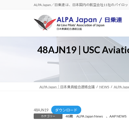
コ
ナ
ALPA Japan／日乗連 は、日本国内の航空会社11社のパイ
ン
ビ
テ
ゲ
ン
ー
ツ
シ
へ
ョ
ス
ン
48AJN19 | USC Avi
キ
に
ッ
移
プ
動
ALPA Japan｜日本乗員組合連絡会議
NEWS
ALPA Jap
48AJN19
ダウンロード
48期 ALPA Japan News
、
AAP NEWS
カテゴリー