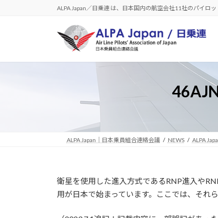
コ
ナ
ALPA Japan／日乗連 は、日本国内の航空会社11社のパイ
ン
ビ
テ
ゲ
ン
ー
ツ
シ
へ
ョ
ス
ン
46A
キ
に
ッ
移
プ
動
ALPA Japan｜日本乗員組合連絡会議
NEWS
ALPA Jap
衛星を使用した進入方式であるRNP進入やRNP
用が日本で始まっています。ここでは、それ