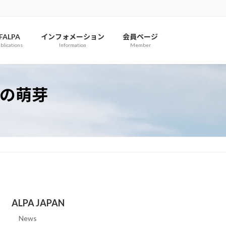
IFALPA
インフォメーション
会員ページ
blications
Information
Member
式の萌芽
ALPA JAPAN
News