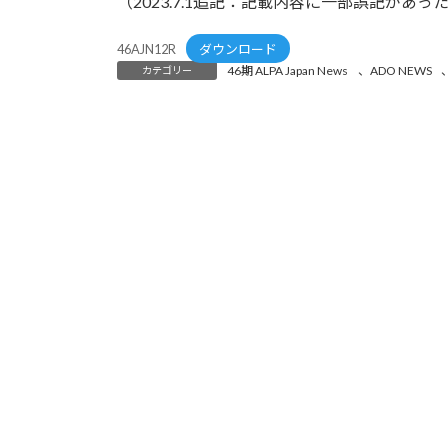
（2023.7.1追記：記載内容に一部誤記が
46AJN12R
ダウンロード
46期 ALPA Japan News
、
ADO NEWS
カテゴリー