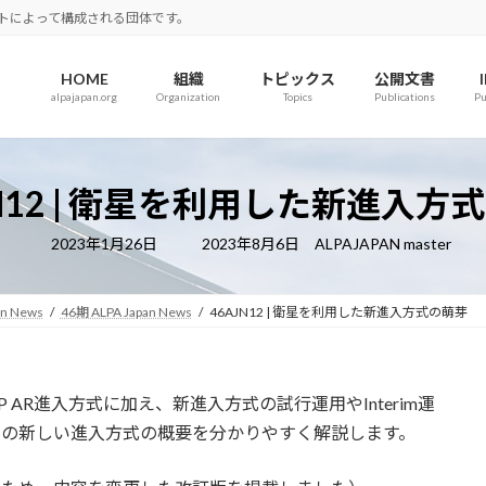
ロットによって構成される団体です。
HOME
組織
トピックス
公開文書
alpajapan.org
Organization
Topics
Publications
Pu
JN12 | 衛星を利用した新進入方
最
2023年1月26日
2023年8月6日
ALPAJAPAN master
終
更
新
日
an News
46期 ALPA Japan News
46AJN12 | 衛星を利用した新進入方式の萌芽
時
:
 AR進入方式に加え、新進入方式の試行運用やInterim運
らの新しい進入方式の概要を分かりやすく解説します。