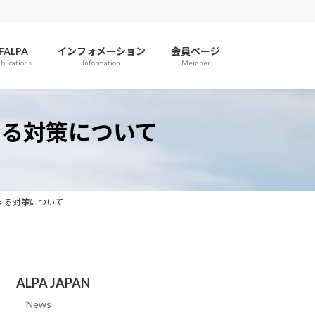
IFALPA
インフォメーション
会員ページ
blications
Information
Member
置する対策について
置する対策について
ALPA JAPAN
News