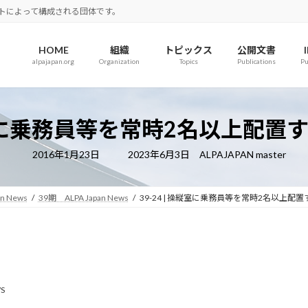
ロットによって構成される団体です。
HOME
組織
トピックス
公開文書
alpajapan.org
Organization
Topics
Publications
Pu
操縦室に乗務員等を常時2名以上配
最
2016年1月23日
2023年6月3日
ALPAJAPAN master
終
更
新
日
an News
39期 ALPA Japan News
39-24 | 操縦室に乗務員等を常時2名以上配
時
:
S