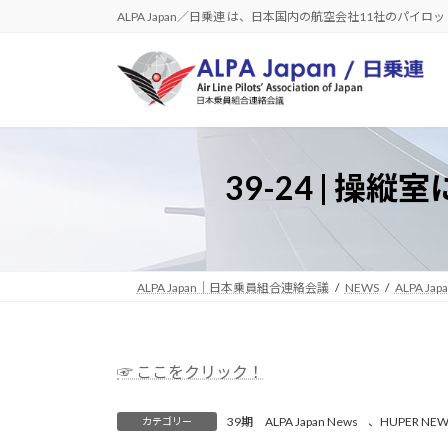
コ
ナ
ALPA Japan／日乗連 は、日本国内の航空会社11社のパイ
ン
ビ
テ
ゲ
ン
ー
ツ
シ
へ
ョ
ス
ン
39-24 | 
キ
に
ッ
移
プ
動
ALPA Japan｜日本乗員組合連絡会議
NEWS
ALPA Jap
☞ ここをクリック！
39期 ALPA Japan News
、
HUPER NEW
カテゴリー