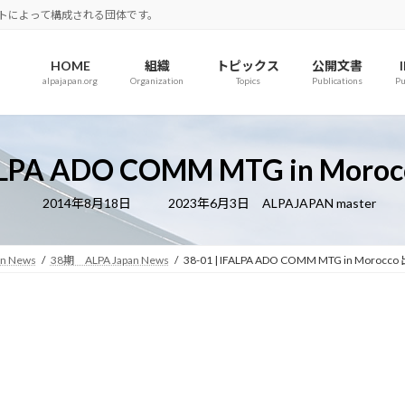
ロットによって構成される団体です。
HOME
組織
トピックス
公開文書
alpajapan.org
Organization
Topics
Publications
Pu
FALPA ADO COMM MTG in Mo
最
2014年8月18日
2023年6月3日
ALPAJAPAN master
終
更
新
日
an News
38期 ALPA Japan News
38-01 | IFALPA ADO COMM MTG in Moroc
時
: