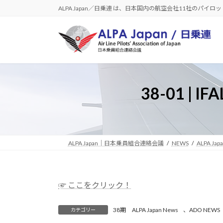
コ
ナ
ALPA Japan／日乗連 は、日本国内の航空会社11社のパイ
ン
ビ
テ
ゲ
ン
ー
ツ
シ
へ
ョ
ス
ン
38-01 | I
キ
に
ッ
移
プ
動
ALPA Japan｜日本乗員組合連絡会議
NEWS
ALPA Jap
☞ ここをクリック！
38期 ALPA Japan News
、
ADO NEWS
カテゴリー