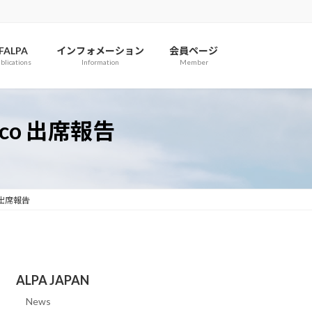
IFALPA
インフォメーション
会員ページ
blications
Information
Member
rocco 出席報告
co 出席報告
ALPA JAPAN
News