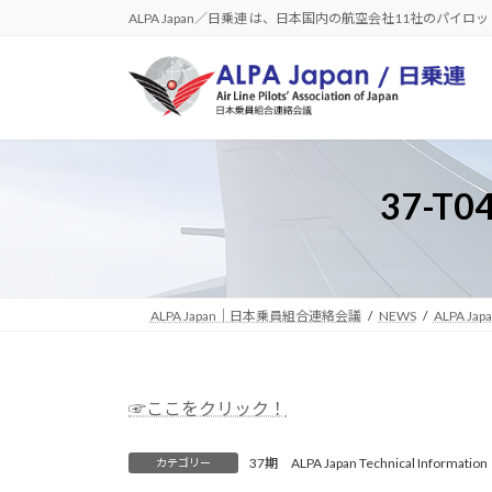
コ
ナ
ALPA Japan／日乗連 は、日本国内の航空会社11社のパイ
ン
ビ
テ
ゲ
ン
ー
ツ
シ
へ
ョ
ス
ン
37-T
キ
に
ッ
移
プ
動
ALPA Japan｜日本乗員組合連絡会議
NEWS
ALPA Japa
☞ここをクリック！
37期 ALPA Japan Technical Information
カテゴリー