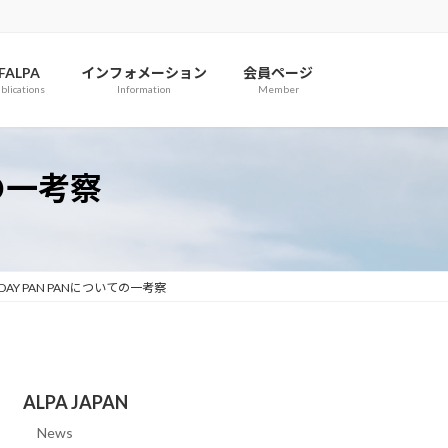
IFALPA
インフォメーション
会員ページ
blications
Information
Member
ての一考察
MAYDAY PAN PANについての一考察
ALPA JAPAN
News