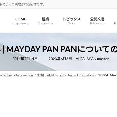
ロットによって構成される団体です。
HOME
組織
トピックス
公開文書
alpajapan.org
Organization
Topics
Publications
Pu
04 | MAYDAY PAN PANについ
最
2014年7月14日
2023年6月3日
ALPAJAPAN master
終
更
新
日
n Technical Information
37期 ALPA Japan Technical Information
37-T04 | 
時
: