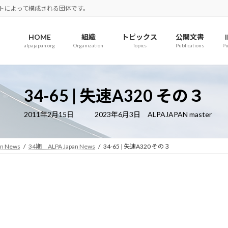
ロットによって構成される団体です。
HOME
組織
トピックス
公開文書
alpajapan.org
Organization
Topics
Publications
Pu
34-65 | 失速A320 その３
最
2011年2月15日
2023年6月3日
ALPAJAPAN master
終
更
新
日
an News
34期 ALPA Japan News
34-65 | 失速A320 その３
時
: