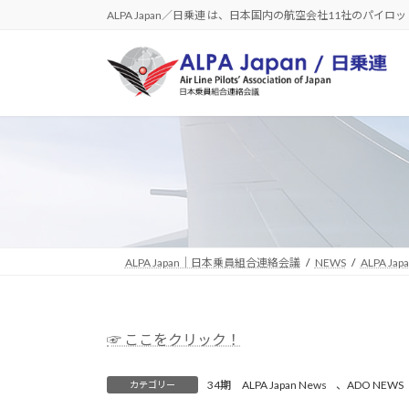
コ
ナ
ALPA Japan／日乗連 は、日本国内の航空会社11社のパイ
ン
ビ
テ
ゲ
ン
ー
ツ
シ
へ
ョ
ス
ン
キ
に
ッ
移
プ
動
ALPA Japan｜日本乗員組合連絡会議
NEWS
ALPA Jap
☞ ここをクリック！
34期 ALPA Japan News
、
ADO NEWS
カテゴリー