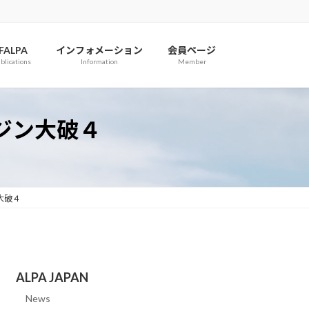
IFALPA
インフォメーション
会員ページ
blications
Information
Member
ンジン大破４
ン大破４
ALPA JAPAN
News