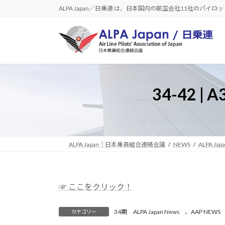
コ
ナ
ALPA Japan／日乗連 は、日本国内の航空会社11社のパイ
ン
ビ
テ
ゲ
ン
ー
ツ
シ
へ
ョ
ス
ン
34-42
キ
に
ッ
移
プ
動
ALPA Japan｜日本乗員組合連絡会議
NEWS
ALPA Jap
☞ ここをクリック！
34期 ALPA Japan News
、
AAP NEWS
カテゴリー