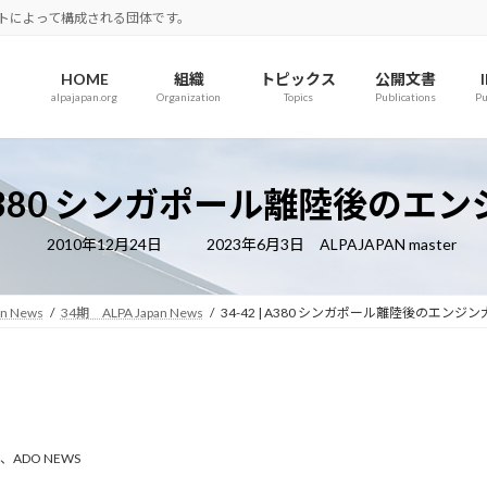
ロットによって構成される団体です。
HOME
組織
トピックス
公開文書
alpajapan.org
Organization
Topics
Publications
Pu
 | A380 シンガポール離陸後のエ
最
2010年12月24日
2023年6月3日
ALPAJAPAN master
終
更
新
日
an News
34期 ALPA Japan News
34-42 | A380 シンガポール離陸後のエンジ
時
:
、
ADO NEWS