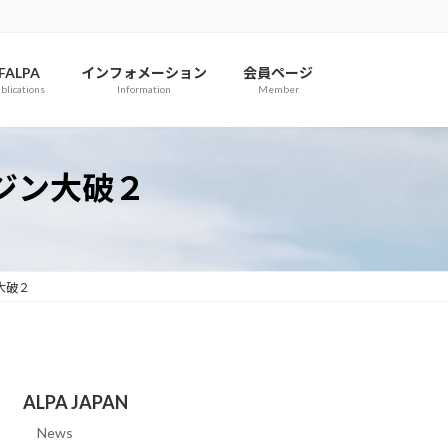
IFALPA
インフォメーション
会員ページ
blications
Information
Member
ンジン大破２
ン大破２
ALPA JAPAN
News