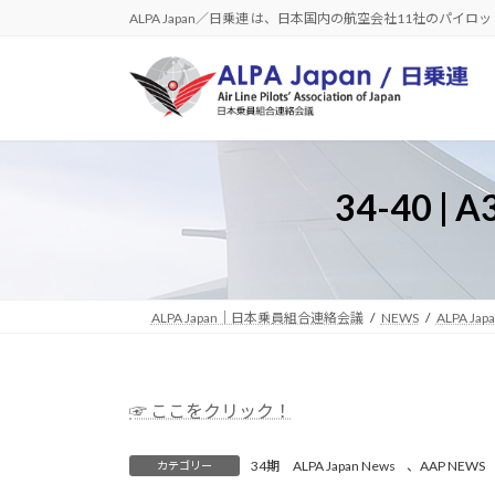
コ
ナ
ALPA Japan／日乗連 は、日本国内の航空会社11社のパイ
ン
ビ
テ
ゲ
ン
ー
ツ
シ
へ
ョ
ス
ン
34-40
キ
に
ッ
移
プ
動
ALPA Japan｜日本乗員組合連絡会議
NEWS
ALPA Jap
☞ ここをクリック！
34期 ALPA Japan News
、
AAP NEWS
カテゴリー