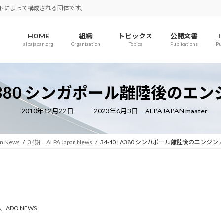
ロットによって構成される団体です。
HOME
組織
トピックス
公開文書
alpajapan.org
Organization
Topics
Publications
Pu
 | A380 シンガポール離陸後のエ
最
2010年12月22日
2023年6月3日
ALPAJAPAN master
終
更
新
日
an News
34期 ALPA Japan News
34-40 | A380 シンガポール離陸後のエンジ
時
:
、
ADO NEWS