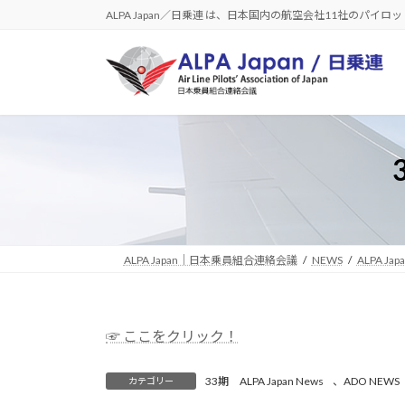
コ
ナ
ALPA Japan／日乗連 は、日本国内の航空会社11社のパイ
ン
ビ
テ
ゲ
ン
ー
ツ
シ
へ
ョ
ス
ン
キ
に
ッ
移
プ
動
ALPA Japan｜日本乗員組合連絡会議
NEWS
ALPA Jap
☞ ここをクリック！
33期 ALPA Japan News
、
ADO NEWS
カテゴリー