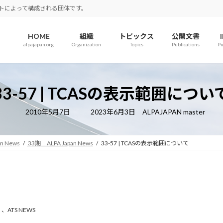
ロットによって構成される団体です。
HOME
組織
トピックス
公開文書
alpajapan.org
Organization
Topics
Publications
Pu
33-57 | TCASの表示範囲につい
最
2010年5月7日
2023年6月3日
ALPAJAPAN master
終
更
新
日
an News
33期 ALPA Japan News
33-57 | TCASの表示範囲について
時
:
、
ATS NEWS