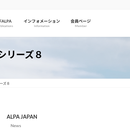
IFALPA
インフォメーション
会員ページ
blications
Information
Member
るシリーズ８
リーズ８
ALPA JAPAN
News