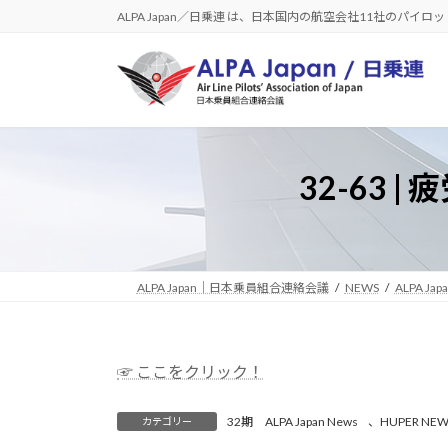
コ
ナ
ALPA Japan／日乗連 は、日本国内の航空会社11社のパイ
ン
ビ
テ
ゲ
ン
ー
ツ
シ
へ
ョ
ス
ン
32-63
キ
に
ッ
移
プ
動
ALPA Japan｜日本乗員組合連絡会議
NEWS
ALPA Jap
☞ ここをクリック！
32期 ALPA Japan News
、
HUPER NEW
カテゴリー