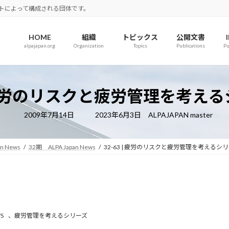
ロットによって構成される団体です。
HOME
組織
トピックス
公開文書
alpajapan.org
Organization
Topics
Publications
Pu
 | 疲労のリスクと疲労管理を考え
最
2009年7月14日
2023年6月3日
ALPAJAPAN master
終
更
新
日
an News
32期 ALPA Japan News
32-63 | 疲労のリスクと疲労管理を考えるシ
時
:
S
、
疲労管理を考えるシリーズ