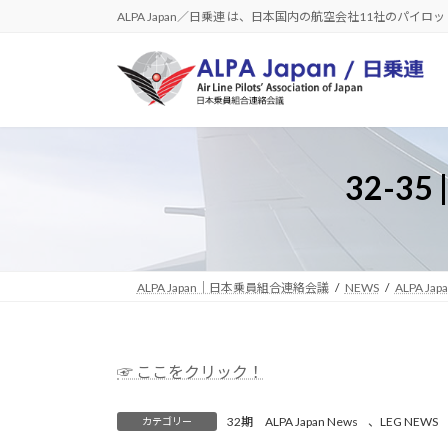
コ
ナ
ALPA Japan／日乗連 は、日本国内の航空会社11社のパイ
ン
ビ
テ
ゲ
ン
ー
ツ
シ
へ
ョ
ス
ン
32-35
キ
に
ッ
移
プ
動
ALPA Japan｜日本乗員組合連絡会議
NEWS
ALPA Jap
☞ ここをクリック！
32期 ALPA Japan News
、
LEG NEWS
カテゴリー