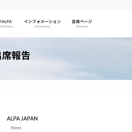
IFALPA
インフォメーション
会員ページ
blications
Information
Member
TG出席報告
ALPA JAPAN
News