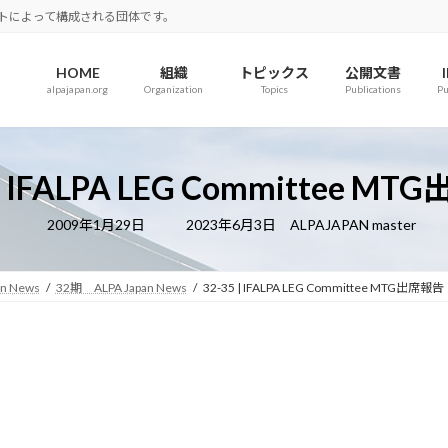
ロットによって構成される団体です。
HOME
組織
トピックス
公開文書
alpajapan.org
Organization
Topics
Publications
Pu
 | IFALPA LEG Committee M
最
2009年1月29日
2023年6月3日
ALPAJAPAN master
終
更
新
日
an News
32期 ALPA Japan News
32-35 | IFALPA LEG Committee MTG出席報告
時
: