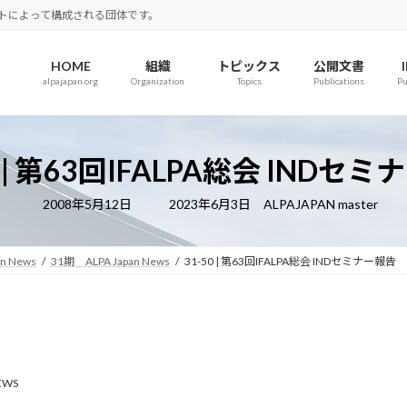
ロットによって構成される団体です。
HOME
組織
トピックス
公開文書
alpajapan.org
Organization
Topics
Publications
Pu
0 | 第63回IFALPA総会 INDセ
最
2008年5月12日
2023年6月3日
ALPAJAPAN master
終
更
新
日
an News
31期 ALPA Japan News
31-50 | 第63回IFALPA総会 INDセミナー報告
時
:
NEWS