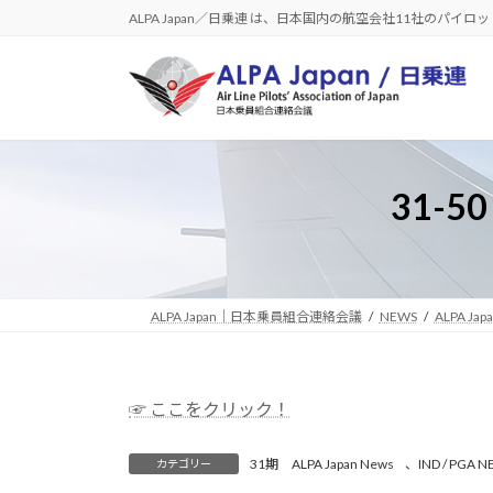
コ
ナ
ALPA Japan／日乗連 は、日本国内の航空会社11社のパイ
ン
ビ
テ
ゲ
ン
ー
ツ
シ
へ
ョ
ス
ン
31-5
キ
に
ッ
移
プ
動
ALPA Japan｜日本乗員組合連絡会議
NEWS
ALPA Jap
☞ ここをクリック！
31期 ALPA Japan News
、
IND / PGA 
カテゴリー