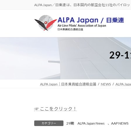
コ
ナ
ALPA Japan／日乗連 は、日本国内の航空会社11社のパイ
ン
ビ
テ
ゲ
ン
ー
ツ
シ
へ
ョ
ス
ン
29-
キ
に
ッ
移
プ
動
ALPA Japan｜日本乗員組合連絡会議
NEWS
ALPA Jap
☞ ここをクリック！
29期 ALPA Japan News
、
AAP NEWS
カテゴリー