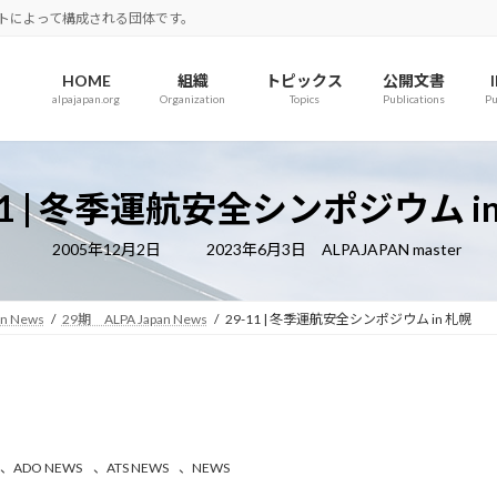
ロットによって構成される団体です。
HOME
組織
トピックス
公開文書
alpajapan.org
Organization
Topics
Publications
Pu
11 | 冬季運航安全シンポジウム i
最
2005年12月2日
2023年6月3日
ALPAJAPAN master
終
更
新
日
an News
29期 ALPA Japan News
29-11 | 冬季運航安全シンポジウム in 札幌
時
:
、
ADO NEWS
、
ATS NEWS
、
NEWS