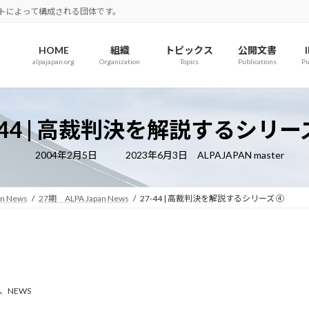
ロットによって構成される団体です。
HOME
組織
トピックス
公開文書
alpajapan.org
Organization
Topics
Publications
Pu
-44 | 高裁判決を解説するシリー
最
2004年2月5日
2023年6月3日
ALPAJAPAN master
終
更
新
日
an News
27期 ALPA Japan News
27-44 | 高裁判決を解説するシリーズ ④
時
:
、
NEWS