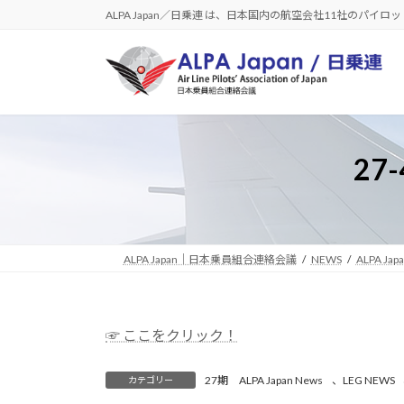
コ
ナ
ALPA Japan／日乗連 は、日本国内の航空会社11社のパイ
ン
ビ
テ
ゲ
ン
ー
ツ
シ
へ
ョ
ス
ン
27
キ
に
ッ
移
プ
動
ALPA Japan｜日本乗員組合連絡会議
NEWS
ALPA Jap
☞ ここをクリック！
27期 ALPA Japan News
、
LEG NEWS
カテゴリー