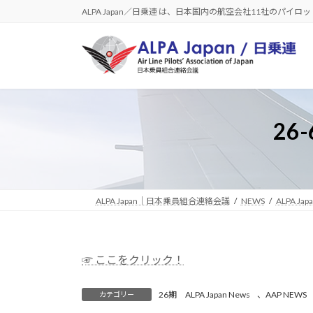
コ
ナ
ALPA Japan／日乗連 は、日本国内の航空会社11社のパイ
ン
ビ
テ
ゲ
ン
ー
ツ
シ
へ
ョ
ス
ン
26
キ
に
ッ
移
プ
動
ALPA Japan｜日本乗員組合連絡会議
NEWS
ALPA Jap
☞ ここをクリック！
26期 ALPA Japan News
、
AAP NEWS
カテゴリー