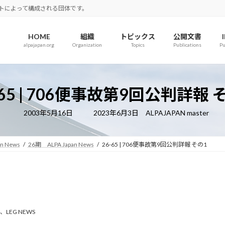
ロットによって構成される団体です。
HOME
組織
トピックス
公開文書
alpajapan.org
Organization
Topics
Publications
Pu
-65 | 706便事故第9回公判詳報 
最
2003年5月16日
2023年6月3日
ALPAJAPAN master
終
更
新
日
an News
26期 ALPA Japan News
26-65 | 706便事故第9回公判詳報 その1
時
:
、
LEG NEWS