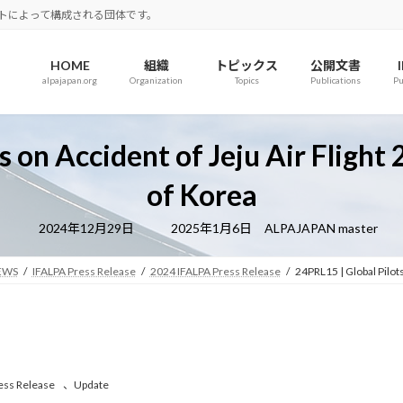
ロットによって構成される団体です。
HOME
組織
トピックス
公開文書
alpajapan.org
Organization
Topics
Publications
Pu
s on Accident of Jeju Air Flight
of Korea
最
2024年12月29日
2025年1月6日
ALPAJAPAN master
終
更
新
EWS
IFALPA Press Release
2024 IFALPA Press Release
24PRL15 | Global Pilots
日
時
:
ess Release
、
Update