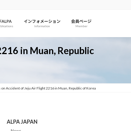
IFALPA
インフォメーション
会員ページ
blications
Information
Member
 2216 in Muan, Republic
 on Accident of Jeju Air Flight 2216 in Muan, Republic of Korea
ALPA JAPAN
News