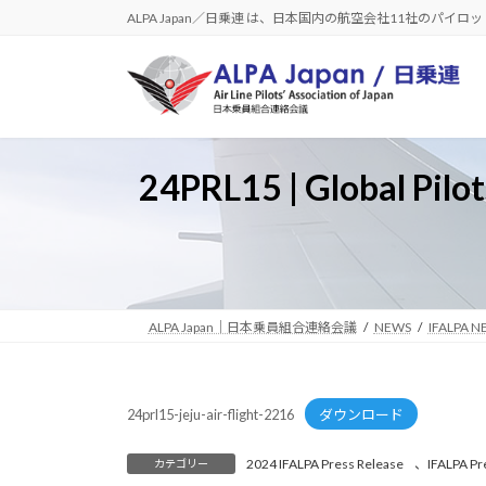
コ
ナ
ALPA Japan／日乗連 は、日本国内の航空会社11社のパイ
ン
ビ
テ
ゲ
ン
ー
ツ
シ
へ
ョ
ス
ン
24PRL15 | Global Pilot
キ
に
ッ
移
プ
動
ALPA Japan｜日本乗員組合連絡会議
NEWS
IFALPA N
24prl15-jeju-air-flight-2216
ダウンロード
2024 IFALPA Press Release
、
IFALPA Pr
カテゴリー