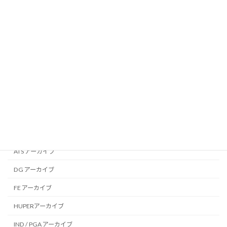
Safety Bulletins
Briefing Leaflets
Press Releases
Other Documents
専門委員会別 アーカイブ
AAP アーカイブ
ADO アーカイブ
AGE アーカイブ
ATS アーカイブ
DG アーカイブ
FE アーカイブ
HUPERアーカイブ
IND / PGA アーカイブ