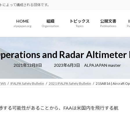
ロットによって構成される団体です。
HOME
組織
トピックス
公開文書
alpajapan.org
Organization
Topics
Publications
Pu
perations and Radar Altimeter
最
2021年12月8日
2023年6月3日
ALPAJAPAN master
終
更
新
日
EWS
IFALPA Safety Bulletin
2021 IFALPA Safety Bulletin
21SAB16 | Aircraft Op
時
:
渉する可能性があることから、FAAは米国内を飛行する航