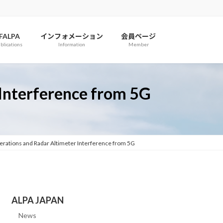
IFALPA
インフォメーション
会員ページ
blications
Information
Member
 Interference from 5G
erations and Radar Altimeter Interference from 5G
ALPA JAPAN
News