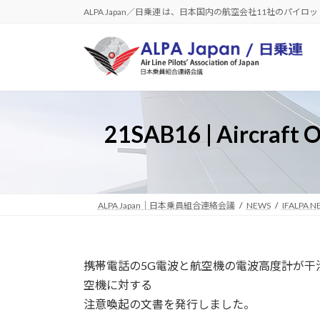
コ
ナ
ALPA Japan／日乗連 は、日本国内の航空会社11社のパイ
ン
ビ
テ
ゲ
ン
ー
ツ
シ
へ
ョ
ス
ン
21SAB16 | Aircraft O
キ
に
ッ
移
プ
動
ALPA Japan｜日本乗員組合連絡会議
NEWS
IFALPA N
携帯電話の5G電波と航空機の電波高度計が干
空機に対する
注意喚起の文書を発行しました。