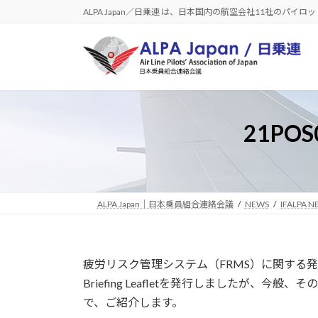
コ
ナ
ALPA Japan／日乗連 は、日本国内の航空会社11社のパイ
ン
ビ
テ
ゲ
ン
ー
ツ
シ
へ
ョ
ス
ン
21POS0
キ
に
ッ
移
プ
動
ALPA Japan｜日本乗員組合連絡会議
NEWS
IFALPA N
疲労リスク管理システム（FRMS）に関する発行物とし
Briefing Leafletを発行しましたが、今般、
で、ご紹介します。