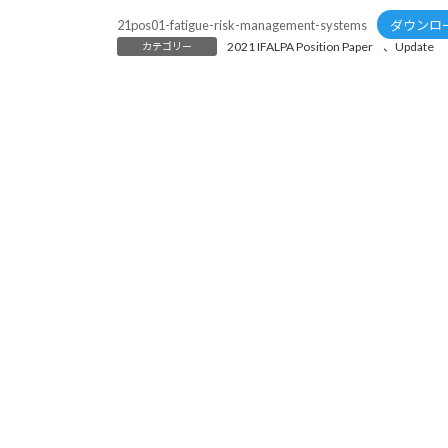
21pos01-fatigue-risk-management-systems
ダウンロ
2021 IFALPA Position Paper
、
Update
カテゴリー