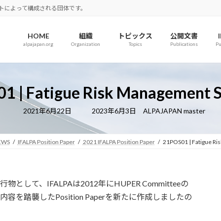
ロットによって構成される団体です。
HOME
組織
トピックス
公開文書
alpajapan.org
Organization
Topics
Publications
Pu
1 | Fatigue Risk Management 
最
2021年6月22日
2023年6月3日
ALPAJAPAN master
終
更
新
日
EWS
IFALPA Position Paper
2021 IFALPA Position Paper
21POS01 | Fatigue R
時
:
て、IFALPAは2012年にHUPER Committeeの
その内容を踏襲したPosition Paperを新たに作成しましたの