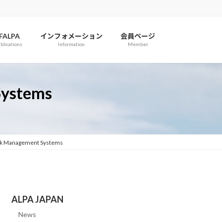
IFALPA
インフォメーション
会員ページ
blications
Information
Member
Systems
isk Management Systems
ALPA JAPAN
News