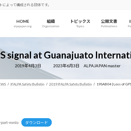
ロットによって構成される団体です。
HOME
組織
トピックス
公開文書
alpajapan.org
Organization
Topics
Publications
Pu
S signal at Guanajuato Interna
最
2019年4月3日
2023年6月3日
ALPAJAPAN master
終
更
新
日
EWS
IFALPA Safety Bulletin
2019 IFALPA Safety Bulletin
19SAB04 | Loss of GPS
時
:
irport-mmlo
ダウンロード