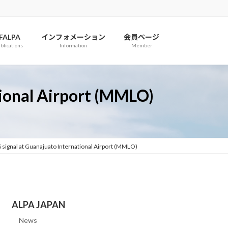
IFALPA
インフォメーション
会員ページ
blications
Information
Member
tional Airport (MMLO)
 signal at Guanajuato International Airport (MMLO)
ALPA JAPAN
News