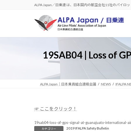
コ
ナ
ALPA Japan／日乗連 は、日本国内の航空会社11社のパイ
ン
ビ
テ
ゲ
ン
ー
ツ
シ
へ
ョ
ス
ン
19SAB04 | Loss of GP
キ
に
ッ
移
プ
動
ALPA Japan｜日本乗員組合連絡会議
NEWS
IFALPA N
☞ ここをクリック！
19sab04-loss-of-gps-signal-at-guanajuato-international-a
2019 IFALPA Safety Bulletin
カテゴリー