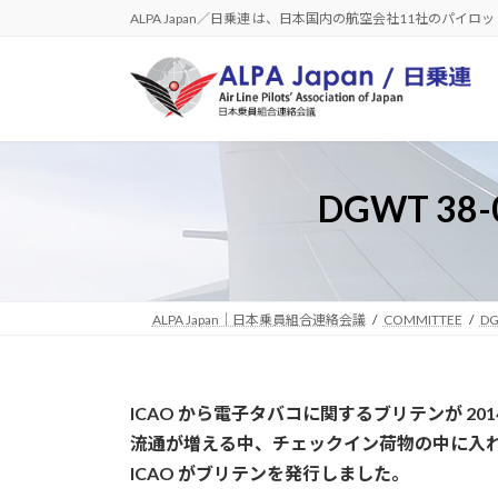
コ
ナ
ALPA Japan／日乗連 は、日本国内の航空会社11社のパイ
ン
ビ
テ
ゲ
ン
ー
ツ
シ
へ
ョ
ス
ン
DGWT 3
キ
に
ッ
移
プ
動
ALPA Japan｜日本乗員組合連絡会議
COMMITTEE
DG
ICAO から電子タバコに関するブリテンが 201
流通が増える中、チェックイン荷物の中に入
ICAO がブリテンを発行しました。