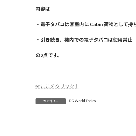
内容は
・電子タバコは客室内に Cabin 荷物として持
・引き続き、機内での電子タバコは使用禁止
の2点です。
☞ここをクリック！
DG World Topics
カテゴリー