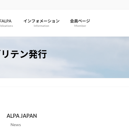
IFALPA
インフォメーション
会員ページ
blications
Information
Member
Oブリテン発行
ALPA JAPAN
News