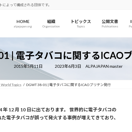
ロットによって構成される団体です。
HOME
組織
トピックス
公開文書
alpajapan.org
Organization
Topics
Publications
Pu
8-01 | 電子タバコに関するICA
最
2015年5月11日
2023年6月3日
ALPAJAPAN master
終
更
新
日
 World Topics
DGWT 38-01 | 電子タバコに関するICAOブリテン発行
時
:
4 年 12 月 10 日に出ております。 世界的に電子タバコの
れた電子タバコが誤って発火する事例が増えてきており、