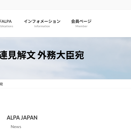
IFALPA
インフォメーション
会員ページ
blications
Information
Member
連見解文 外務大臣宛
宛
ALPA JAPAN
News