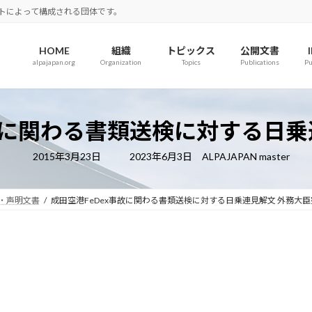
ロットによって構成される団体です。
HOME
組織
トピックス
公開文書
alpajapan.org
Organization
Topics
Publications
Pu
事故に関わる書類送検に対する日乗
最
2015年3月23日
2023年6月3日
ALPAJAPAN master
終
更
新
日
・声明文書
成田空港FeDex事故に関わる書類送検に対する日乗連見解文 外務大臣
時
: