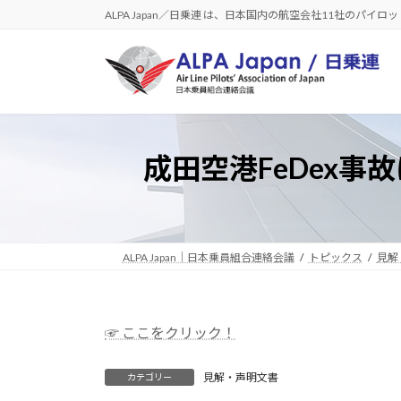
コ
ナ
ALPA Japan／日乗連 は、日本国内の航空会社11社のパイ
ン
ビ
テ
ゲ
ン
ー
ツ
シ
へ
ョ
ス
ン
成田空港FeDex
キ
に
ッ
移
プ
動
ALPA Japan｜日本乗員組合連絡会議
トピックス
見解
☞ ここをクリック！
見解・声明文書
カテゴリー