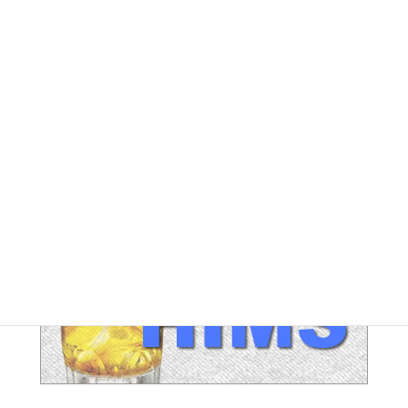
Facebook
X
Bluesky
Threads
LINE
Copy
統計情報
0
Online Visitors:
92
今日の閲覧者:
274,144
総訪問者数: